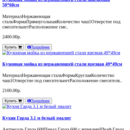
50*60см
МатериалНержавеющая
стальФормаПрямоугольнаяКоличество чаш1Отверстие под
смесительнетРасположение сме..
2400.00р.
Купить
Подробнее
Кухонная мойка из нержавеющей стали врезная 49*49см
МатериалНержавеющая стальФормаКруглаяКоличество
чаш1Отверстие под смесительнетРасположение смесителя..
2100.00р.
Купить
Подробнее
Кухня Гарда 3.1 м белый эмалит
Антресоль Гарда 600Пенал Гарда 600 с ящикамиШкаф Гарда