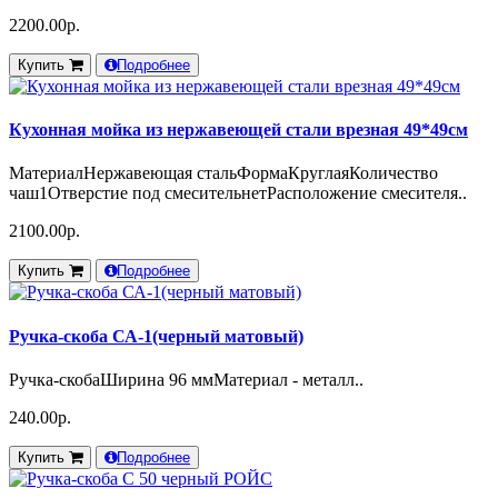
2200.00р.
Купить
Подробнее
Кухонная мойка из нержавеющей стали врезная 49*49см
МатериалНержавеющая стальФормаКруглаяКоличество
чаш1Отверстие под смесительнетРасположение смесителя..
2100.00р.
Купить
Подробнее
Ручка-скоба СА-1(черный матовый)
Ручка-скобаШирина 96 ммМатериал - металл..
240.00р.
Купить
Подробнее