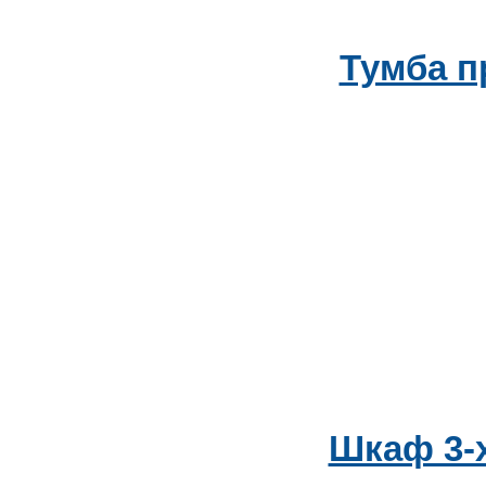
Тумба п
Шкаф 3-х