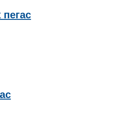
 пегас
ас