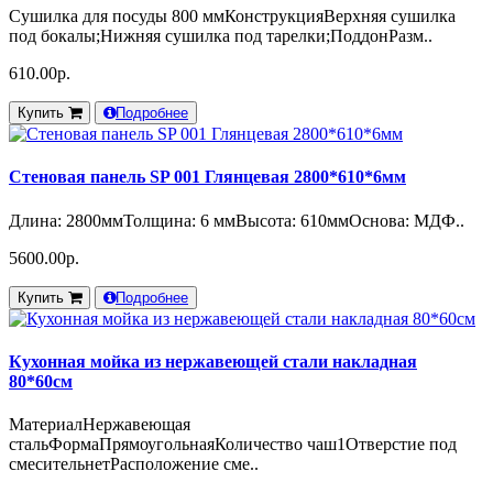
Сушилка для посуды 800 ммКонструкцияВерхняя сушилка
под бокалы;Нижняя сушилка под тарелки;ПоддонРазм..
610.00р.
Купить
Подробнее
Стеновая панель SP 001 Глянцевая 2800*610*6мм
Длина: 2800ммТолщина: 6 ммВысота: 610ммОснова: МДФ..
5600.00р.
Купить
Подробнее
Кухонная мойка из нержавеющей стали накладная
80*60см
МатериалНержавеющая
стальФормаПрямоугольнаяКоличество чаш1Отверстие под
смесительнетРасположение сме..